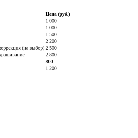
Цена (руб.)
1 000
1 000
1 500
2 200
оррекция (на выбор)
2 500
крашивание
2 800
800
1 200