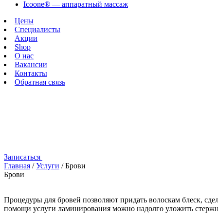
Icoone®️ — аппаратный массаж
Цены
Специалисты
Акции
Shop
О нас
Вакансии
Контакты
Обратная связь
Записаться
Брови
Главная
/
Услуги
/
Брови
Брови
Процедуры для бровей позволяют придать волоскам блеск, сде
помощи услуги ламинирования можно надолго уложить стержн