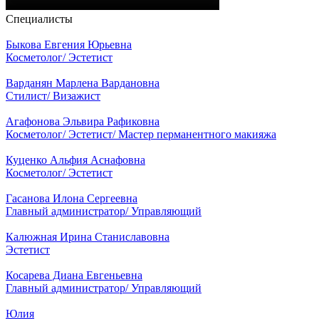
Специалисты
Быкова Евгения Юрьевна
Косметолог/ Эстетист
Варданян Марлена Вардановна
Стилист/ Визажист
Агафонова Эльвира Рафиковна
Косметолог/ Эстетист/ Мастер перманентного макияжа
Куценко Альфия Аснафовна
Косметолог/ Эстетист
Гасанова Илона Сергеевна
Главный администратор/ Управляющий
Калюжная Ирина Станиславовна
Эстетист
Косарева Диана Евгеньевна
Главный администратор/ Управляющий
Юлия