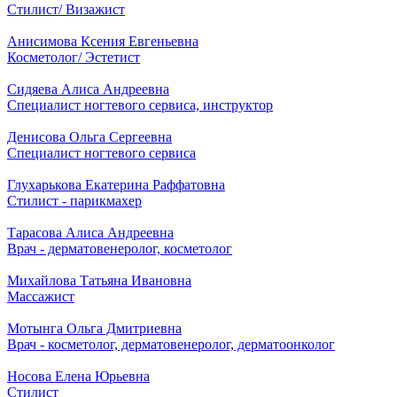
Стилист/ Визажист
Анисимова Ксения Евгеньевна
Косметолог/ Эстетист
Сидяева Алиса Андреевна
Специалист ногтевого сервиса, инструктор
Денисова Ольга Сергеевна
Специалист ногтевого сервиса
Глухарькова Екатерина Раффатовна
Стилист - парикмахер
Тарасова Алиса Андреевна
Врач - дерматовенеролог, косметолог
Михайлова Татьяна Ивановна
Массажист
Мотынга Ольга Дмитриевна
Врач - косметолог, дерматовенеролог, дерматоонколог
Носова Елена Юрьевна
Стилист