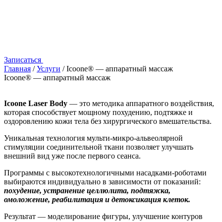
Записаться
Icoone®️ — аппаратный масса
Главная
/
Услуги
/
Icoone®️ — аппаратный массаж
Icoone®️ — аппаратный массаж
Icoone Laser Body
— это методика аппаратного воздействия,
которая способствует мощному похудению, подтяжке и
оздоровлению кожи тела без хирургического вмешательства.
Уникальная технология мульти-микро-альвеолярной
стимуляции соединительной ткани позволяет улучшать
внешний вид уже после первого сеанса.
Программы с высокотехнологичными насадками-роботами
выбираются индивидуально в зависимости от показаний:
похудение, устранение целлюлита, подтяжка,
омоложение, реабилитация и детоксикация клеток.
Результат — моделирование фигуры, улучшение контуров