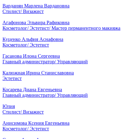
Варданян Марлена Вардановна
Стилист/ Визажист
Агафонова Эльвира Рафиковна
Косметолог/ Эстетист/ Мастер перманентного макияжа
Куценко Альфия Аснафовна
Косметолог/ Эстетист
Гасанова Илона Сергеевна
Главный администратор/ Управляющий
Калюжная Ирина Станиславовна
Эстетист
Косарева Диана Евгеньевна
Главный администратор/ Управляющий
Юлия
Стилист/ Визажист
Анисимова Ксения Евгеньевна
Косметолог/ Эстетист