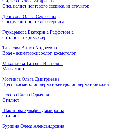
Сидяева Алиса Андреевна
Специалист ногтевого сервиса, инструктор
Денисова Ольга Сергеевна
Специалист ногтевого сервиса
Глухарькова Екатерина Раффатовна
Стилист - парикмахер
Тарасова Алиса Андреевна
Врач - дерматовенеролог, косметолог
Михайлова Татьяна Ивановна
Массажист
Мотынга Ольга Дмитриевна
Врач - косметолог, дерматовенеролог, дерматоонколог
Носова Елена Юрьевна
Стилист
Шарипова Зульфия Дамировна
Стилист
Бурдина Олеся Александровна